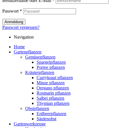
Benutzername oder E-Mail
*
Passwort
*
Anmeldung
Passwort vergessen?
Navigation
Home
Gartenpflanzen
Gemüsepflanzen
Spargelpflanzen
Porree pflanzen
Kräuterpflanzen
Currykraut pflanzen
Minze pflanzen
Oregano pflanzen
Rosmarin pflanzen
Salbei pflanzen
Thymian pflanzen
Obstpflanzen
Erdbeerpflanzen
Säulenobst
Gartenwerkzeuge