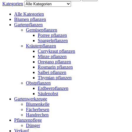
Kategorien
Alle Kategorien
Blumen pflanzen
Gartenpflanzen
Gemüsepflanzen
Porree pflanzen
Spargelpflanzen
Kräuterpflanzen
Currykraut pflanzen
Minze pflanzen
Oregano pflanzen
Rosmarin pflanzen
Salbei pflanzen
Thymian pflanzen
Obstpflanzen
Erdbeerpflanzen
Säulenobst
Gartenwerkzeuge
Blumenkelle
Fächerbesen
Handrechen
Pflanzenpflege
Dünger
Verkauf