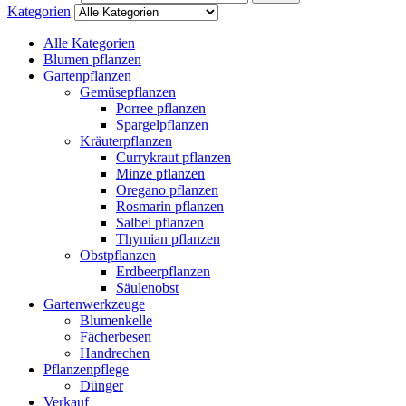
Kategorien
Alle Kategorien
Blumen pflanzen
Gartenpflanzen
Gemüsepflanzen
Porree pflanzen
Spargelpflanzen
Kräuterpflanzen
Currykraut pflanzen
Minze pflanzen
Oregano pflanzen
Rosmarin pflanzen
Salbei pflanzen
Thymian pflanzen
Obstpflanzen
Erdbeerpflanzen
Säulenobst
Gartenwerkzeuge
Blumenkelle
Fächerbesen
Handrechen
Pflanzenpflege
Dünger
Verkauf