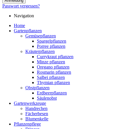
Anmeldung
Passwort vergessen?
Navigation
Home
Gartenpflanzen
Gemüsepflanzen
Spargelpflanzen
Porree pflanzen
Kräuterpflanzen
Currykraut pflanzen
Minze pflanzen
Oregano pflanzen
Rosmarin pflanzen
Salbei pflanzen
Thymian pflanzen
Obstpflanzen
Erdbeerpflanzen
Säulenobst
Gartenwerkzeuge
Handrechen
Fächerbesen
Blumenkelle
Pflanzenpflege