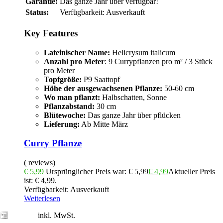
Garantie:
Das ganze Jahr über verfügbar!
Status:
Verfügbarkeit:
Ausverkauft
Key Features
Lateinischer Name:
Helicrysum italicum
Anzahl pro Meter
: 9 Currypflanzen pro m² / 3 Stück
pro Meter
Topfgröße:
P9 Saattopf
Höhe der ausgewachsenen Pflanze:
50-60 cm
Wo man pflanzt:
Halbschatten, Sonne
Pflanzabstand:
30 cm
Blütewoche:
Das ganze Jahr über pflücken
Lieferung:
Ab Mitte März
Curry Pflanze
( reviews)
€
5,99
Ursprünglicher Preis war: € 5,99
€
4,99
Aktueller Preis
ist: € 4,99.
Verfügbarkeit:
Ausverkauft
Weiterlesen
inkl. MwSt.