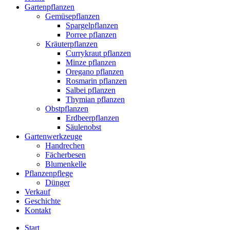
Gartenpflanzen
Gemüsepflanzen
Spargelpflanzen
Porree pflanzen
Kräuterpflanzen
Currykraut pflanzen
Minze pflanzen
Oregano pflanzen
Rosmarin pflanzen
Salbei pflanzen
Thymian pflanzen
Obstpflanzen
Erdbeerpflanzen
Säulenobst
Gartenwerkzeuge
Handrechen
Fächerbesen
Blumenkelle
Pflanzenpflege
Dünger
Verkauf
Geschichte
Kontakt
Start