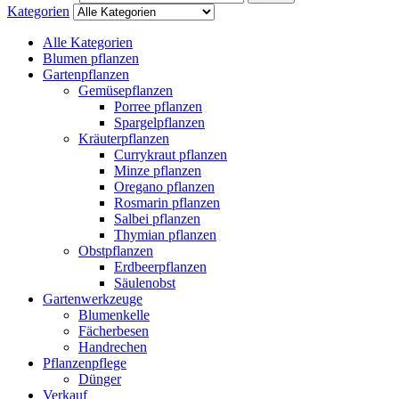
Kategorien
Alle Kategorien
Blumen pflanzen
Gartenpflanzen
Gemüsepflanzen
Porree pflanzen
Spargelpflanzen
Kräuterpflanzen
Currykraut pflanzen
Minze pflanzen
Oregano pflanzen
Rosmarin pflanzen
Salbei pflanzen
Thymian pflanzen
Obstpflanzen
Erdbeerpflanzen
Säulenobst
Gartenwerkzeuge
Blumenkelle
Fächerbesen
Handrechen
Pflanzenpflege
Dünger
Verkauf