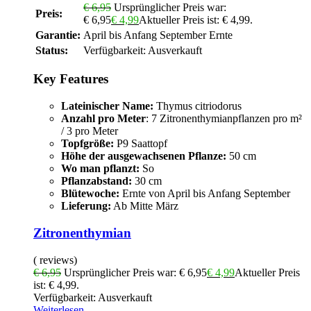
€
6,95
Ursprünglicher Preis war:
Preis:
€ 6,95
€
4,99
Aktueller Preis ist: € 4,99.
Garantie:
April bis Anfang September Ernte
Status:
Verfügbarkeit:
Ausverkauft
Key Features
Lateinischer Name:
Thymus citriodorus
Anzahl pro Meter
: 7 Zitronenthymianpflanzen pro m²
/ 3 pro Meter
Topfgröße:
P9 Saattopf
Höhe der ausgewachsenen Pflanze:
50 cm
Wo man pflanzt:
So
Pflanzabstand:
30 cm
Blütewoche:
Ernte von April bis Anfang September
Lieferung:
Ab Mitte März
Zitronenthymian
( reviews)
€
6,95
Ursprünglicher Preis war: € 6,95
€
4,99
Aktueller Preis
ist: € 4,99.
Verfügbarkeit:
Ausverkauft
Weiterlesen