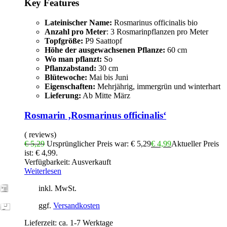
Key Features
Lateinischer Name:
Rosmarinus officinalis bio
Anzahl pro Meter
: 3 Rosmarinpflanzen pro Meter
Topfgröße:
P9 Saattopf
Höhe der ausgewachsenen Pflanze:
60 cm
Wo man pflanzt:
So
Pflanzabstand:
30 cm
Blütewoche:
Mai bis Juni
Eigenschaften:
Mehrjährig, immergrün und winterhart
Lieferung:
Ab Mitte März
Rosmarin ‚Rosmarinus officinalis‘
( reviews)
€
5,29
Ursprünglicher Preis war: € 5,29
€
4,99
Aktueller Preis
ist: € 4,99.
Verfügbarkeit:
Ausverkauft
Weiterlesen
inkl. MwSt.
ggf.
Versandkosten
Lieferzeit:
ca. 1-7 Werktage