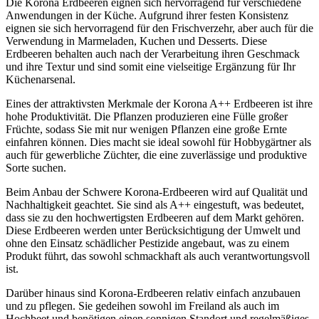
Die Korona Erdbeeren eignen sich hervorragend für verschiedene
Anwendungen in der Küche. Aufgrund ihrer festen Konsistenz
eignen sie sich hervorragend für den Frischverzehr, aber auch für die
Verwendung in Marmeladen, Kuchen und Desserts. Diese
Erdbeeren behalten auch nach der Verarbeitung ihren Geschmack
und ihre Textur und sind somit eine vielseitige Ergänzung für Ihr
Küchenarsenal.
Eines der attraktivsten Merkmale der Korona A++ Erdbeeren ist ihre
hohe Produktivität. Die Pflanzen produzieren eine Fülle großer
Früchte, sodass Sie mit nur wenigen Pflanzen eine große Ernte
einfahren können. Dies macht sie ideal sowohl für Hobbygärtner als
auch für gewerbliche Züchter, die eine zuverlässige und produktive
Sorte suchen.
Beim Anbau der Schwere Korona-Erdbeeren wird auf Qualität und
Nachhaltigkeit geachtet. Sie sind als A++ eingestuft, was bedeutet,
dass sie zu den hochwertigsten Erdbeeren auf dem Markt gehören.
Diese Erdbeeren werden unter Berücksichtigung der Umwelt und
ohne den Einsatz schädlicher Pestizide angebaut, was zu einem
Produkt führt, das sowohl schmackhaft als auch verantwortungsvoll
ist.
Darüber hinaus sind Korona-Erdbeeren relativ einfach anzubauen
und zu pflegen. Sie gedeihen sowohl im Freiland als auch im
Hochbeet und benötigen einen sonnigen Standort und regelmäßiges