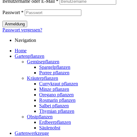
Benutzername oder E-Mail
*
Passwort
*
Anmeldung
Passwort vergessen?
Navigation
Home
Gartenpflanzen
Gemüsepflanzen
Spargelpflanzen
Porree pflanzen
Kräuterpflanzen
Currykraut pflanzen
Minze pflanzen
Oregano pflanzen
Rosmarin pflanzen
Salbei pflanzen
Thymian pflanzen
Obstpflanzen
Erdbeerpflanzen
Säulenobst
Gartenwerkzeuge