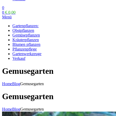
0
0
€
0,00
Menü
Gartenpflanzen:
Obstpflanzen
Gemüsepflanzen
Kräuterpflanzen
Blumen pflanzen
Pflanzenpflege
Gartenwerkzeuge
Verkauf
Gemusegarten
Home
Blog
Gemusegarten
Gemusegarten
Home
Blog
Gemusegarten